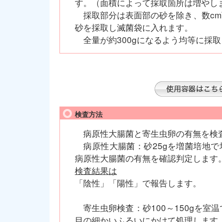
す。（面積によって採取箇所は増やし
採取部分は表面部の砂を除き、数cm
砂を採取し滅菌袋に入れます。
全量が約300gになるよう均等に採
検査方法
病原性大腸菌と寄生虫卵の有無を検
病原性大腸菌：砂25gを増菌培地で
病原性大腸菌の有無を確認判定します
検査結果は
「陰性」「陽性」で報告します。
寄生虫卵検査：砂100～150gを室温
目の細かいふるいにかけて処理します