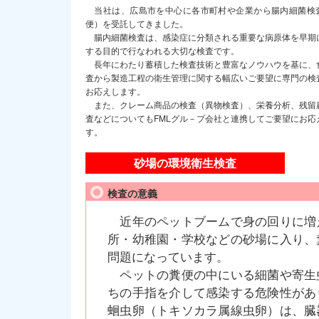
当社は、広島市を中心に各市町村や企業から腸内細菌検
便）を受託してきました。
腸内細菌検査は、感染症に分類される重要な病原体を早期
する目的で行なわれる大切な検査です。
長年にわたり蓄積した検査技術と豊富なノウハウを基に、
査から製造工程の衛生管理に関する幅広いご要望に専門の検
お応えします。
また、クレーム商品の検査（異物検査）、栄養分析、残留
査などについてもFMLグル－プ会社と連携してご要望にお応
す。
砂場の環境衛生検査
検査の意義
近年のペットブームで身の回りに増
所・幼稚園・学校などの砂場に入り、
問題になっています。
ペットの糞便の中にいる細菌や寄生
ちの手指を介して感染する危険性があ
蛔虫卵（トキソカラ属線虫卵）は、臓